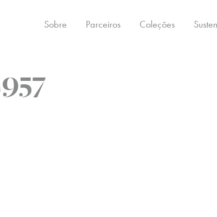
Sobre
Parceiros
Coleções
Suste
M957