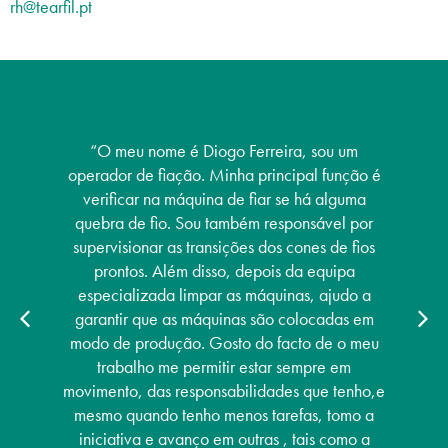
rh@tearfil.pt
“O meu nome é Bento Ferreira, sou Supervisor
de Turno. Trabalho na área produtiva e sou
responsável por garantir que as máquinas da
linha de produção, cardas, torces, contínuos e
bobinadeiras, estão operacionais, antes de
iniciar o turno e durante o mesmo. Sou também
responsável pela supervisão do grupo de
pessoas que trabalham no meu turno. Além
disso, trabalho em conjunto com os meus
colegas, especialmente se houver um processo
complexo que exija mais tempo e atenção.
Gosto verdadeiramente do que faço e de o
poder fazer com pessoas incríveis!”