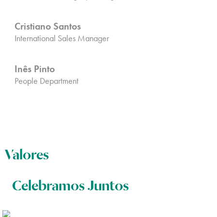
Cristiano Santos
International Sales Manager
Inês Pinto
People Department
Valores
Excelência operacional
Colaboração
Inovação
Coração
Clientes
Pessoas
Celebramos Juntos